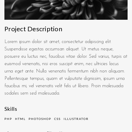
Project Description
Lorem ipsum dolor sit amet, consectetur adipiscing elit.
Suspendisse egestas accumsan aliquet. Ut metus neque,
posuere eu luctus nec, faucibus vitae dolor. Sed varius, turpis at
euismod venenatis, nisi eros suscipit enim, nec ultricies lacus
urna eget ante. Nulla venenatis fermentum nibh non aliquam.
Pellentesque tempus, quam et vulputate dignissim, ipsum urna
faucibus mi, vel venenatis velit felis ut libero. Proin malesuada
sodales sem sed malesuada.
Skills
PHP
HTML
PHOTOSHOP
CSS
ILLUSTRATOR